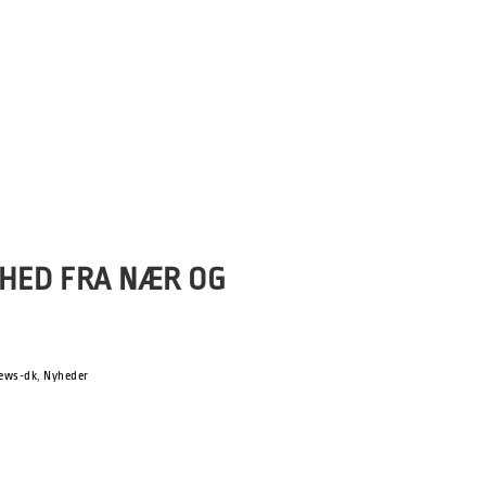
side om side med det store musikalske
lt nyt filmpublikum godt imod, ikke
HED FRA NÆR OG
ews-dk
,
Nyheder
på en fyldt sal af mediefolk fra ind- og
stod den på fire særdeles velbesøgte