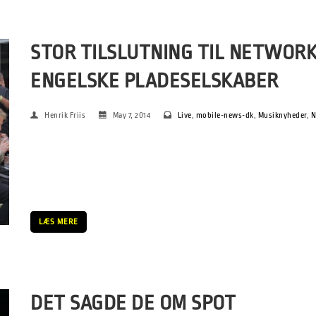
STOR TILSLUTNING TIL NETWOR
ENGELSKE PLADESELSKABER
Henrik Friis
May 7, 2014
Live
,
mobile-news-dk
,
Musiknyheder
,
N
Af Snævar Albertsson & Henrik Friis. Foto: Jonas Kjærsgaard og
var bl.a. bemærkelsesværdig ved at have tiltrukket en lang r
pladeselskaber. Det arbejde er blevet udført af MXD og især […
LÆS MERE
DET SAGDE DE OM SPOT