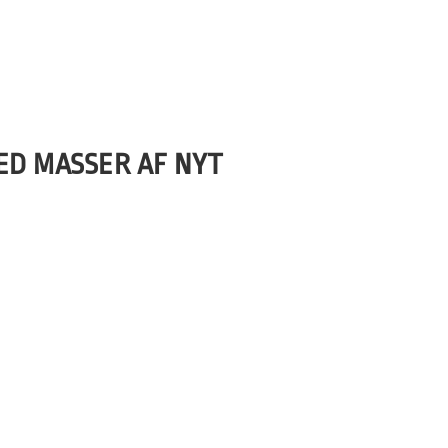
MED MASSER AF NYT
en negative. Det tyder på, at vi har
os over, at mange af de internationale