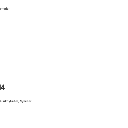
yheder
and, af Alan Høgholm. Portraits:
 industry people went to SPOT 2014.
…]
14
usiknyheder
,
Nyheder