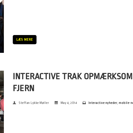
SPOT bød som bekendt i år på et fuldt udfoldet filmprogram 
line up. Det tog både det musikvante SPOT-publikum og et he
mindst på sidstedagen, hvor SPOT flyttede ind […]
LÆS MERE
INTERACTIVE TRAK OPMÆRKSOM
FJERN
Steffan Lykke Møller
May 4, 2014
Interactive nyheder
,
mobile-n
SPOT Interactive strakte sig i år over flere dage. Torsdag bød 
udland til SPOT Interactive Conference på Godsbanen, fredag 
brancherettede workshops, og under hele festivalen […]