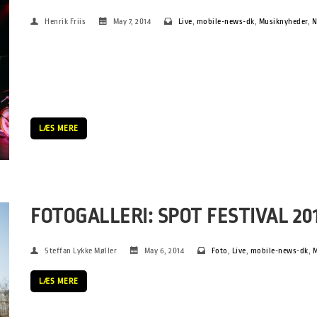
Henrik Friis
May 7, 2014
Live
,
mobile-news-dk
,
Musiknyheder
,
N
(Foto: Euzen@spot 2014 – valgt til M’era Luna Festival, Tyskl
Jonas Kjærsgaard + arkiv) Around 350 international media and
We’ve asked some of them about their thoughts on the 20th [
LÆS MERE
FOTOGALLERI: SPOT FESTIVAL 20
Steffan Lykke Møller
May 6, 2014
Foto
,
Live
,
mobile-news-dk
,
M
LÆS MERE