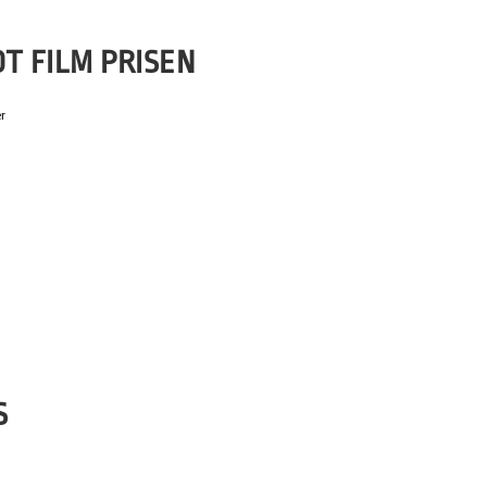
T FILM PRISEN
r
pfuldt Øst for Paradis. Det blev
instruktør Mahdi Fleifel, der løb
alv time fik juryens special […]
S