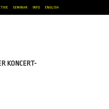
CTIVE
SEMINAR
INFO
ENGLISH
ER KONCERT-
cert til den ambitiøse koncertrække
tnere, Sekuoia og Ice Cream
længe ventet samarbejde. Til SPOT […]