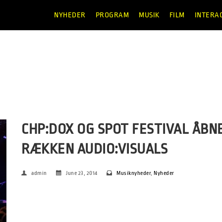
NYHEDER
PROGRAM
MUSIK
FILM
INTERA
CHP:DOX OG SPOT FESTIVAL ÅBN
RÆKKEN AUDIO:VISUALS
admin
June 23, 2014
Musiknyheder
,
Nyheder
CPH:DOX, SPOT Festival og VEGA præsenterer årets første kon
AUDIO:VISUALS med to af Danmarks mest spændende nye kuns
Cathedral. Dette forår indledte CPH:DOX og SPOT Festival et 