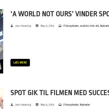
‘A WORLD NOT OURS’ VINDER SPO
Jens Haaning
May 5, 2014
Filmnyheder
,
mobile-info-dk
,
Nyhede
SPOT Film kulminerede søndag aften med prisuddeling i et sto
dokumentaren A World Not Ours af den dansk-palæstinensiske 
med sejren i hovedkonkurrencen. Malou Reymanns Seksten en h
LÆS MERE
SPOT GIK TIL FILMEN MED SUCCE
Jens Haaning
May 4, 2014
Filmnyheder
,
Nyheder