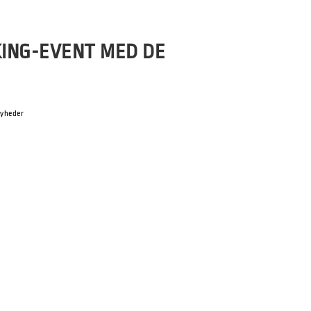
KING-EVENT MED DE
yheder
 Henrik Friis Dette års SPOT Festival
ække af de ledende engelske
]