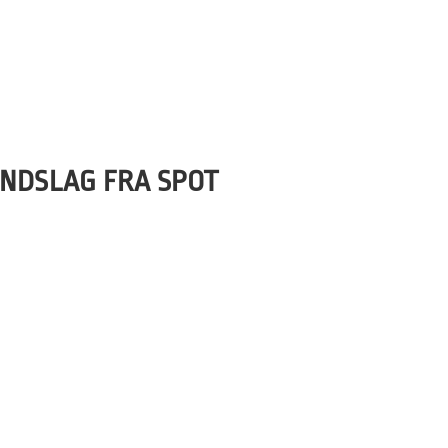
INDSLAG FRA SPOT
Maria Amme) TV 2’s Kulturen på NEWS
ens udsendelse (kl. 19.30 og 21.30) er