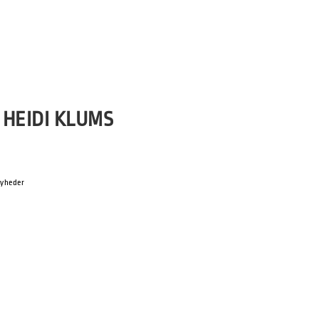
 HEIDI KLUMS
yheder
in får fem mio. tyskere som vidner,
del” på Pro7 – et show som