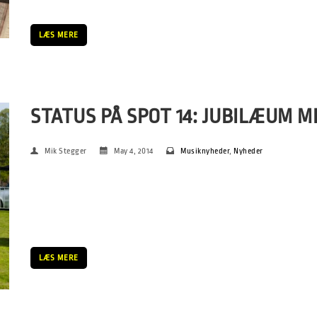
LÆS MERE
STATUS PÅ SPOT 14: JUBILÆUM 
Mik Stegger
May 4, 2014
Musiknyheder
,
Nyheder
- Vi har fået mange positive tilbagemeldinger, og stort set ing
haft et rigtig velfungerende SPOT i år. Vi kan samtidig glæde 
branchefolk kommer igen, og […]
LÆS MERE