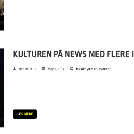
KULTUREN PÅ NEWS MED FLERE 
Henrik Friis
May 5, 2014
Musiknyheder
,
Nyheder
Søren Ulrik Thomsen og Det Glemte Kvarter på SPOT. (FOTO: 
har mere fokus på SPOT Festivalen i de kommende dage. I aften
der både koncert- og interview-klip med […]
LÆS MERE