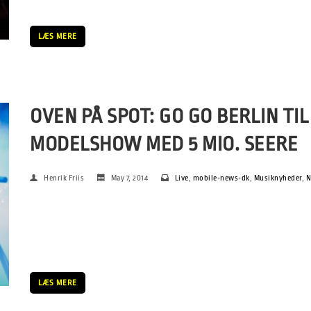
LÆS MERE
OVEN PÅ SPOT: GO GO BERLIN TIL
MODELSHOW MED 5 MIO. SEERE
Henrik Friis
May 7, 2014
Live
,
mobile-news-dk
,
Musiknyheder
,
N
(Go Go Berlin på SPOT 2014 – foto: Allan Høgholm) Go Go Berl
når de i morgen deltager i tv showet ”Germanys Next Top Mo
topmodellen Heidi Klum […]
LÆS MERE