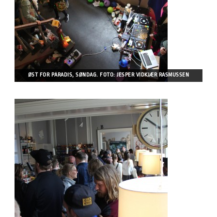
ØST FOR PARADIS, SØNDAG. FOTO: JESPER VIDKJÆR RASMUSSEN