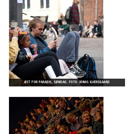
ØST FOR PARADIS, SØNDAG. FOTO: JONAS KJÆRSGAARD