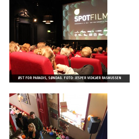
ØST FOR PARADIS, SØNDAG. FOTO: JESPER VIDKJÆR RASMUSSEN