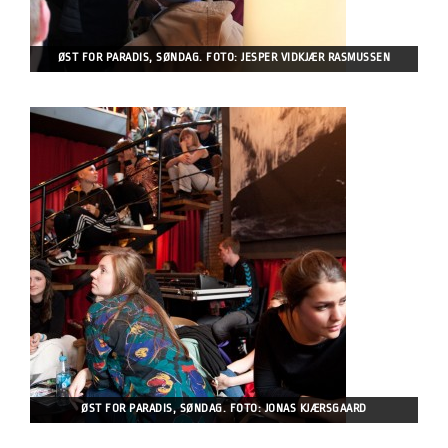
ØST FOR PARADIS, SØNDAG. FOTO: JESPER VIDKJÆR RASMUSSEN
ØST FOR PARADIS, SØNDAG. FOTO: JONAS KJÆRSGAARD