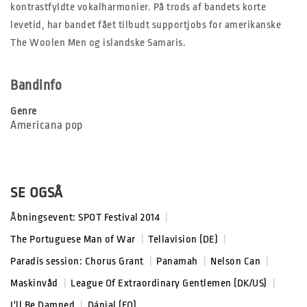
kontrastfyldte vokalharmonier. På trods af bandets korte
levetid, har bandet fået tilbudt supportjobs for amerikanske
The Woolen Men og islandske Samaris.
Bandinfo
Genre
Americana pop
SE OGSÅ
Åbningsevent: SPOT Festival 2014
|
The Portuguese Man of War
|
Tellavision (DE)
|
Paradis session: Chorus Grant
|
Panamah
|
Nelson Can
|
Maskinvåd
|
League Of Extraordinary Gentlemen (DK/US)
|
I'll Be Damned
|
Dánjal (FO)