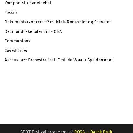
Komponist + paneldebat
Fossils
Dokumentarkoncert #2 m. Niels Rønsholdt og Scenatet
Det mand ikke taler om + Q&A
Communions
Caved Crow
Aarhus Jazz Orchestra feat. Emil de Waal + Spejderrobot
SPOT Festival arrangeres af
ROSA – Dansk Rock