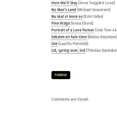
Here We’ll Stay
(Anne Svejgård Lund)
No Man’s Land
(Michael Graversen)
Nu skal vi more os
(Emil Falke)
Pine Ridge
(Anna Eborn)
Portrait of a Lone Farmer
(Jide Tom Ak
Seksten en halv time
(Malou Reymann
Sne
(Laurits Flensted)
Ud, spring over, ind
(Thomas Danesko
FORRIGE
Comments are closed.