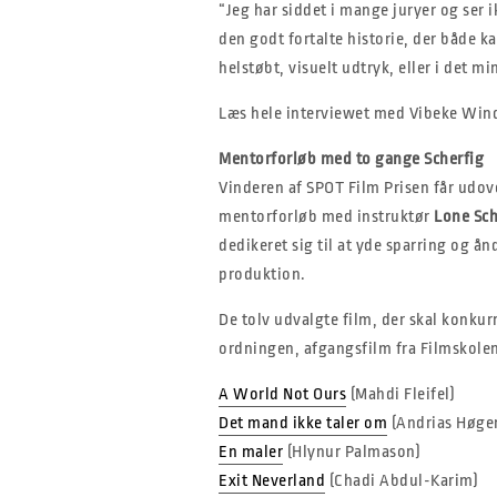
“Jeg har siddet i mange juryer og ser 
den godt fortalte historie, der både k
helstøbt, visuelt udtryk, eller i det 
Læs hele interviewet med Vibeke Win
Mentorforløb med to gange Scherfig
Vinderen af SPOT Film Prisen får udov
mentorforløb med instruktør
Lone Sch
dedikeret sig til at yde sparring og å
produktion.
De tolv udvalgte film, der skal konku
ordningen, afgangsfilm fra Filmskole
A World Not Ours
(Mahdi Fleifel)
Det mand ikke taler om
(Andrias Høge
En maler
(Hlynur Palmason)
Exit Neverland
(Chadi Abdul-Karim)