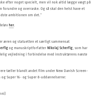
ikke efter noget specielt, men vil nok altid lægge vægt på
an forundre og overraske. Og så skal den helst have et
mindste ambitionen om det.”
deløv
her
.
er æren og statuetten et særligt sammensat
erfig
og manuskriptforfatter
Nikolaj Scherfig
, som har
ndelig vejledning i forbindelse med instruktørens næste
rrere tæller blandt andet film under New Danish Screen-
n og Super 16- og Super 8-uddannelserne:
nni)