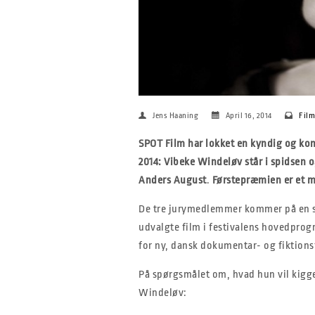
Jens Haaning
April 16, 2014
Fil
SPOT Film har lokket en kyndig og kom
2014: Vibeke Windeløv står i spidsen o
Anders August
.
Førstepræmien er et m
De tre jurymedlemmer kommer på en sv
udvalgte film i festivalens hovedpro
for ny, dansk dokumentar- og fiktions
På spørgsmålet om, hvad hun vil kigge
Windeløv: